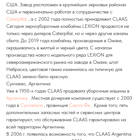
США. Завод расположен в крупнейших зерновых районах
США и первоначально работал в сотрудничестве с
Caterpillar
, а с 2002 года полностью принадлежит CLAAS.
Сегодня зерноуборочные комбайны LEXION продаются не
только через дилеров Caterpillar, но и через другие каналы
сбыта. До 2019 года комбайны, производимые в Омахе,
окрашивались в желтый и черный цвета. С началом
производства нового модельного ряда LEXION для
североамериканского рынка на заводе в Омахе, штат
Небраска, цветовая гамма изменилась на типичную для
CLAAS зелено-бело-красную.
Сунчалес, Аргентина
Уже в 1950-х годах CLAAS продавала уборочные машины в
Аргентину
. Местная дочерняя компания существует с 2000
года в
Сунчалесе
, провинция
Санта-Фе
. Кроме того, пять
дополнительных запасных частей и сервисных центров
гарантируют, что обслуживание CLAAS гарантировано на
всей территории Аргентины.
В 2006 г. появилась возможность того, что CLAAS Argentina