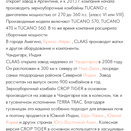
откроет завод в Аргентине, и к 2013 г. компания начала
производить зерноуборочные комбайны TUCANO с
двигателем мощностью от 270 до 360 л.с. (класс VI или VIII).
Производимые модели включают TUCANO 570, TUCANO
470 и TUCANO 560. В то же время компания расширила
сборочные мощности.
В городе Амегино,
Буэнос-Айрес
, CLAAS производит жатки
и другое оборудование и компоненты.
Чандигарх, Индия
CLAAS открыла завод недалеко от
Чандигарха
в 2008 году.
Он расположен в 300 км к северу от
Нью-Дели
, посреди
самых плодородных районов Северной
Индии
. Завод
рассчитан на выпуск около 900 комбайнов в год.
Зерноуборочный комбайн CROP TIGER в основном
производится на заводе в Чандигархе как в колесном, так и
в гусеничном исполнении TERRA TRAC. Благодаря
гусеницам эта машина особенно подходит для влажных почв
и поэтому продается в Южной Индии,
Шри-Ланке
,
Южной
Корее
и других странах
Юго-Восточной Азии
. Колесная
версия CROP TIGER в основном используется в засушливых