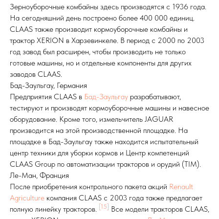
Зерноуборочные комбайны здесь производятся с 1936 года.
На сегодняшний день построено более 400 000 единиц.
CLAAS также производит кормоуборочные комбайны и
трактор XERION в Харзевинкеле. В период с 2000 по 2003
год завод был расширен, чтобы производить не только
готовые машины, но и отдельные компоненты для других
заводов CLAAS.
Бад-Заульгау, Германия
Предприятия CLAAS в
Бад-Заульгау
разрабатывают,
тестируют и производят кормоуборочные машины и навесное
оборудование. Кроме того, измельчитель JAGUAR
производится на этой производственной площадке. На
площадке в Бад-Заульгау также находится испытательный
центр техники для уборки кормов и Центр компетенций
CLAAS Group по автоматизации тракторов и орудий (TIM).
Ле-Ман, Франция
После приобретения контрольного пакета акций
Renault
Agriculture
компания CLAAS с 2003 года также предлагает
[15]
полную линейку тракторов.
Все модели тракторов CLAAS,