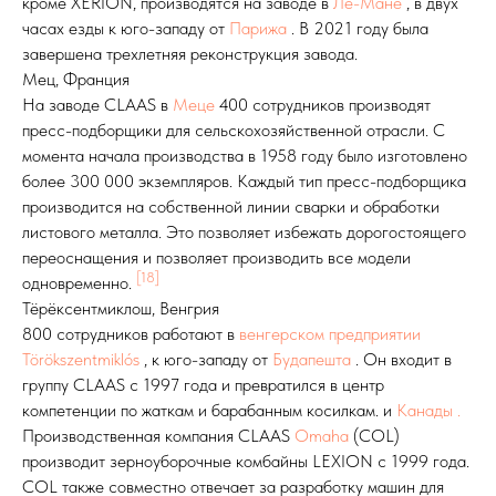
кроме XERION, производятся на заводе в
Ле-Мане
, в двух
часах езды к юго-западу от
Парижа
. В 2021 году была
завершена трехлетняя реконструкция завода.
Мец, Франция
На заводе CLAAS в
Меце
400 сотрудников производят
пресс-подборщики для сельскохозяйственной отрасли. С
момента начала производства в 1958 году было изготовлено
более 300 000 экземпляров. Каждый тип пресс-подборщика
производится на собственной линии сварки и обработки
листового металла. Это позволяет избежать дорогостоящего
переоснащения и позволяет производить все модели
[18]
одновременно.
Тёрёксентмиклош, Венгрия
800 сотрудников работают в
венгерском предприятии
Törökszentmiklós
, к юго-западу от
Будапешта
. Он входит в
группу CLAAS с 1997 года и превратился в центр
компетенции по жаткам и барабанным косилкам. и
Канады .
Производственная компания CLAAS
Omaha
(COL)
производит зерноуборочные комбайны LEXION с 1999 года.
COL также совместно отвечает за разработку машин для