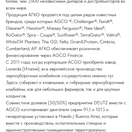
более, чем 3,900 независимых дилеров и дистрибьюторов во
всем мире.
Продукция АГКО продается под целым рядом известных
брендов, среди которых AGCO ®, Challenger®, Fendt®,
Gleaner®, Hesston®, Massey Ferguson®, New Idea®,
RoGator®, Spra - Coupe®, Sunflower®, TerraGator®, Valtra®,
WhiteTM Planters. The GSI, Fella, Grain&Protein, Cimbria,
Cumberland, AP. АГКО обеспечивает розничное
финансирование через AGCO Finance.
С 2011 года, когда корпорация ACGO приобрела завод
Laverda (Италия), все европейское производство
зерноуборочных комбайнов сосредоточено именно тут.
Здесь собирают и клавишные, и гибридные зерноуборочные
комбайны, как для небольших фермеров, так и для крупных
холдингов.
Совместное долевое (50/50%) предприятие DEUTZ вместе с
AGCO изготавливает двигатели серии 913 и 1013 и
генераторные установки в Haedo / Buenos Aires, которые
вместе с производством, испытательным стендом и
административными помещениями территориально