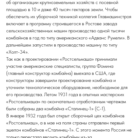
об организации крупноземельных хозяйств с посевной
площадью в 10 и даже 40 тысяч гектаров земли. Чтобы
обеспечить их уборочной техникой коллегия Главмашинстроя
включает в программу строившегося в Ростове завода
сельскохозяйственных машин производство одной тысячи
комбайнов в год по типу американского «Адванс Румели». В
дальнейшем запустили в производство машину по типу
«Холт-34».
Так как в проектировании «Ростсельмаша» принимали
участие американские специалисты, группа Фомина
(главный конструктор комбайна) выехала в США, где
конструкторы завершили проектирование комбайна и
уточнили технологическое оборудование, необходимое для
его производства. Летом 1931 года в опытных мастерских
«Ростсельмаша» по окончательно отработанным чертежам
были собраны два комбайна «Сталинец-1» (С-1).
В январе 1932 года был открыт сборочный цех комбайнов
«Ростсельмаш», а в мае на поля страны отправлен первый
эшелон комбайнов «Сталинец-1». С этого момента Россия не
только перестала ввозить комбайны из-за