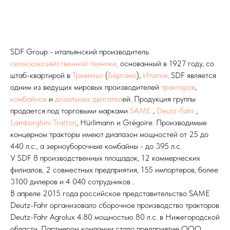
SDF Group - итальянский производитель
сельскохозяйственной техники,
основанный в 1927 году, со
штаб-квартирой в
Тревильо
(
Бергамо
),
Италия
. SDF является
одним из ведущих мировых производителей
тракторов
,
комбайнов
и
дизельных двигател
ей. Продукция группы
продается под торговыми марками
SAME
,
Deutz-Fahr
,
Lamborghini Trattori
, Hürlimann и Grégoire. Производимые
концерном тракторы имеют диапазон мощностей от 25 до
440 л.с., а зерноуборочные комбайны - до 395 л.с.
У SDF 8 производственных площадок, 12 коммерческих
филиалов, 2 совместных предприятия, 155 импортеров, более
3100 дилеров и 4 040 сотрудников .
В апреле 2015 года российское представительство SAME
Deutz-Fahr организовало сборочное производство тракторов
Deutz-Fahr Agrolux 4.80 мощностью 80 л.с. в Нижегородской
области. Партнером компании стало предприятие ООО